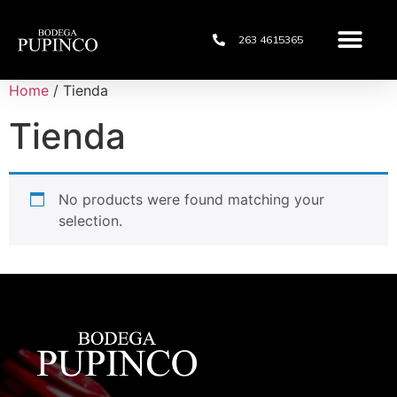
263 4615365
Home
/ Tienda
Tienda
No products were found matching your
selection.