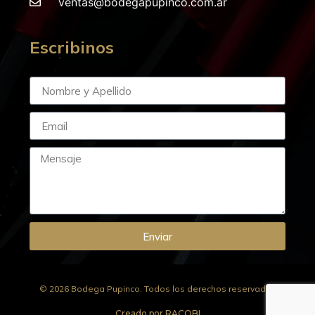
ventas@bodegapupinco.com.ar
Escribinos
Enviar
© 2026 Bodega Pupinco. Todos los derechos reservados
Creado por RACOBI